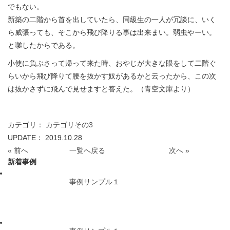
でもない。
新築の二階から首を出していたら、同級生の一人が冗談に、いく
ら威張っても、そこから飛び降りる事は出来まい。弱虫やーい。
と囃したからである。
小使に負ぶさって帰って来た時、おやじが大きな眼をして二階ぐ
らいから飛び降りて腰を抜かす奴があるかと云ったから、この次
は抜かさずに飛んで見せますと答えた。（青空文庫より）
カテゴリ：
カテゴリその3
UPDATE： 2019.10.28
« 前へ
一覧へ戻る
次へ »
新着事例
事例サンプル１