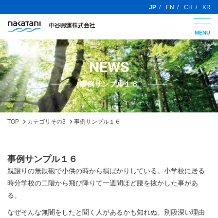
JP
EN
CH
KR
MENU
NEWS
事例サンプル１６
TOP
カテゴリその3
事例サンプル１６
事例サンプル１６
親譲りの無鉄砲で小供の時から損ばかりしている。小学校に居る
時分学校の二階から飛び降りて一週間ほど腰を抜かした事があ
る。
なぜそんな無闇をしたと聞く人があるかも知れぬ。別段深い理由