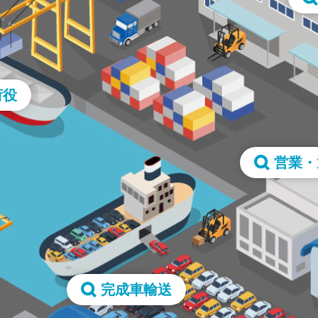
荷役
営業・
完成車輸送