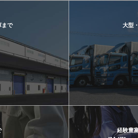
庫まで
大型
で
経験豊