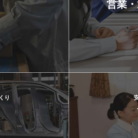
営業・
くり