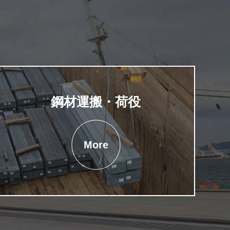
鋼材運搬・荷役
More