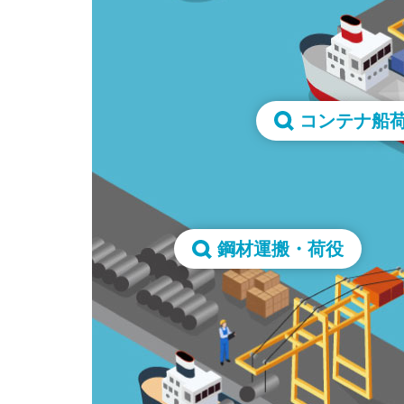
コンテナ船
鋼材運搬・荷役