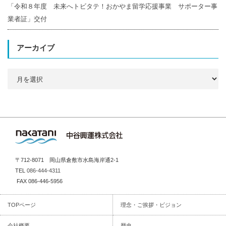
「令和８年度 未来へトビタテ！おかやま留学応援事業 サポーター事
業者証」交付
アーカイブ
ア
ー
カ
イ
ブ
〒712-8071 岡山県倉敷市水島海岸通2-1
TEL
086-444-4311
FAX 086-446-5956
TOPページ
理念・ご挨拶・ビジョン
会社概要
歴史